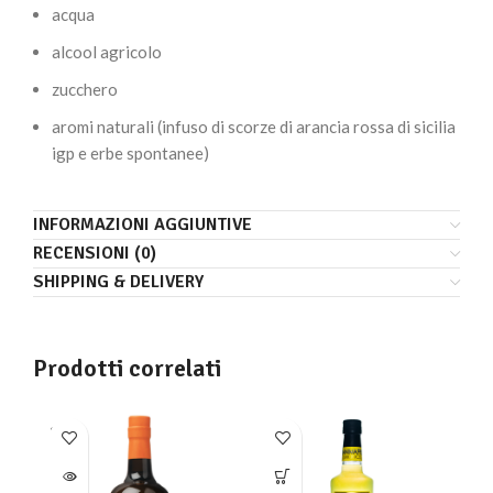
acqua
alcool agricolo
zucchero
aromi naturali (infuso di scorze di arancia rossa di sicilia
igp e erbe spontanee)
INFORMAZIONI AGGIUNTIVE
RECENSIONI (0)
SHIPPING & DELIVERY
Prodotti correlati
SOLD
SO
OUT
O