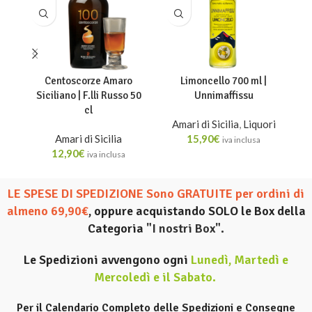
Centoscorze Amaro
Limoncello 700 ml |
A
Siciliano | F.lli Russo 50
Unnimaffissu
cl
Amari di Sicilia
,
Liquori
Amari di Sicilia
15,90
€
iva inclusa
12,90
€
iva inclusa
LE SPESE DI SPEDIZIONE Sono GRATUITE per ordini di
almeno 69,90€
, oppure acquistando SOLO le Box della
Categoria
"I nostri Box".
Le Spedizioni avvengono ogni
Lunedì, Martedì e
Mercoledì e il Sabato
.
Per il Calendario Completo delle Spedizioni e Consegne