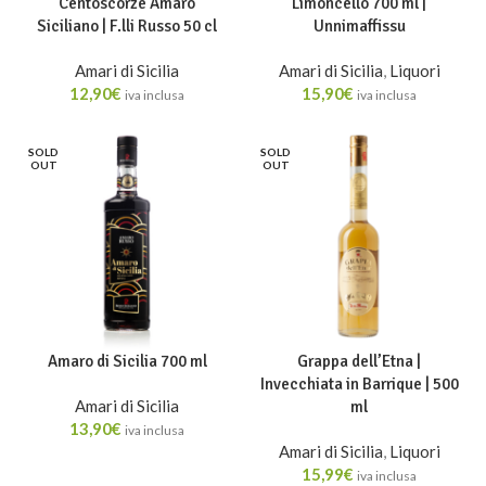
Centoscorze Amaro
Limoncello 700 ml |
Siciliano | F.lli Russo 50 cl
Unnimaffissu
Amari di Sicilia
Amari di Sicilia
,
Liquori
12,90
€
15,90
€
iva inclusa
iva inclusa
SOLD
SOLD
OUT
OUT
Amaro di Sicilia 700 ml
Grappa dell’Etna |
Invecchiata in Barrique | 500
Amari di Sicilia
ml
13,90
€
iva inclusa
Amari di Sicilia
,
Liquori
15,99
€
iva inclusa