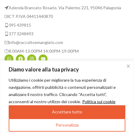
Azienda Brancato Rosario, Via Palermo 221, 95046 Palagonia
CT P.IVA 04411440870
095 439815
377 3248493
info@raccoltoemangiato.com
8:00AM-13:00PM 14:00PM-19:00PM
Diamo valore alla tua privacy
INFORMAZIONI UTILI
Utilizziamo i cookie per migliorare la tua esperienza di
navigazione, offrirti pubblicità o contenuti personalizzati e
ASSISTENZA
analizzare il nostro traffico. Cliccando “Accetta tutti”,
acconsenti al nostro utilizzo dei cookie.
Politica sui cookie
© 2026
Raccolto e Mangiato
. All rights reserved
Accettare tutto
Personalizza
0
ista dei desideri
Shop
Il mio profilo
Cart