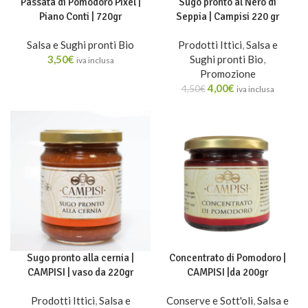
Passata di Pomodoro Pixel |
Sugo pronto al Nero di
Piano Conti | 720gr
Seppia | Campisi 220 gr
Salsa e Sughi pronti Bio
Prodotti Ittici
,
Salsa e
3,50
€
Sughi pronti Bio
,
iva inclusa
Promozione
4,00
€
4,50
€
iva inclusa
Sugo pronto alla cernia |
Concentrato di Pomodoro |
CAMPISI | vaso da 220gr
CAMPISI |da 200gr
Prodotti Ittici
,
Salsa e
Conserve e Sott'oli
,
Salsa e