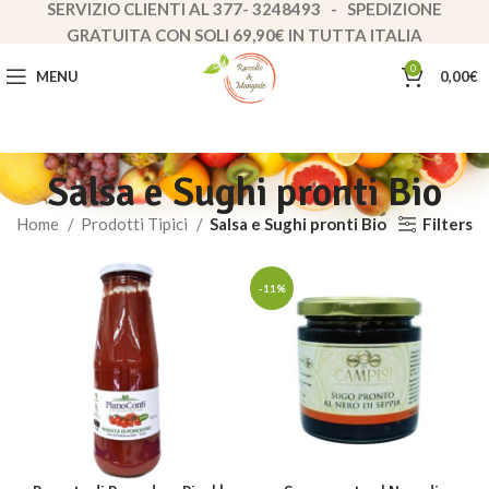
SERVIZIO CLIENTI AL 377- 3248493 - SPEDIZIONE
GRATUITA CON SOLI 69,90€ IN TUTTA ITALIA
0
MENU
0,00
€
Salsa e Sughi pronti Bio
Filters
Home
Prodotti Tipici
Salsa e Sughi pronti Bio
-11%