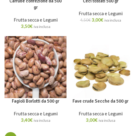
Carrube confezione da 500
Ceci tostati 500 gr
gr
Frutta secca e Legumi
Frutta secca e Legumi
3,00
€
4,50
€
iva inclusa
3,50
€
iva inclusa
Fagioli Borlotti da 500 gr
Fave crude Secche da 500 gr
Frutta secca e Legumi
Frutta secca e Legumi
3,40
€
3,00
€
iva inclusa
iva inclusa