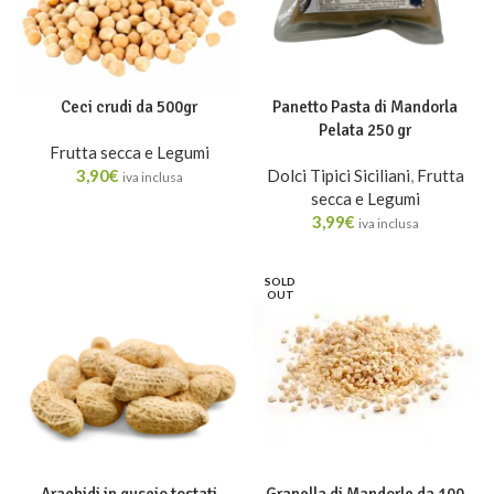
Ceci crudi da 500gr
Panetto Pasta di Mandorla
Pelata 250 gr
Frutta secca e Legumi
3,90
€
Dolci Tipici Siciliani
,
Frutta
iva inclusa
secca e Legumi
3,99
€
iva inclusa
SOLD
OUT