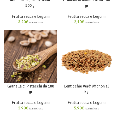
Arachidi in guscio tostati
Granella di Mandorle da 100
500 gr
gr
Frutta secca e Legumi
Frutta secca e Legumi
3,20
€
2,10
€
iva inclusa
iva inclusa
Granella di Pistacchi da 100
Lenticchie Verdi Mignon al
gr
kg
Frutta secca e Legumi
Frutta secca e Legumi
3,90
€
5,90
€
iva inclusa
iva inclusa