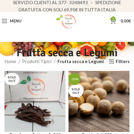
SERVIZIO CLIENTI AL 377- 3248493 - SPEDIZIONE
GRATUITA CON SOLI 69,90€ IN TUTTA ITALIA
0
MENU
0,00
€
Frutta secca e Legumi
Filters
Home
Prodotti Tipici
Frutta secca e Legumi
SOLD
-33%
OUT
SOLD
OUT