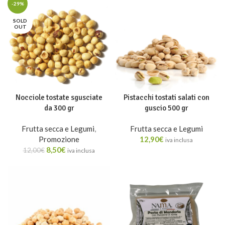
-29%
SOLD
OUT
Nocciole tostate sgusciate
Pistacchi tostati salati con
da 300 gr
guscio 500 gr
Frutta secca e Legumi
,
Frutta secca e Legumi
Promozione
12,90
€
iva inclusa
8,50
€
12,00
€
iva inclusa