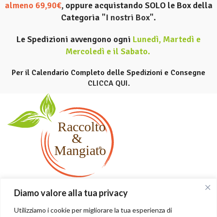
almeno 69,90€
, oppure acquistando SOLO le Box della
Categoria
"I nostri Box".
Le Spedizioni avvengono ogni
Lunedì, Martedì e
Mercoledì e il Sabato
.
Per il Calendario Completo delle Spedizioni e Consegne
CLICCA QUI
.
Raccolto&Mangiato by BRANCATO ROSARIO SALVATORE
Diamo valore alla tua privacy
ANTONINO seleziona i migliori prodotti siciliani freschi e
confezionati. Raccolti e spediti in giornata, confezionati con
Utilizziamo i cookie per migliorare la tua esperienza di