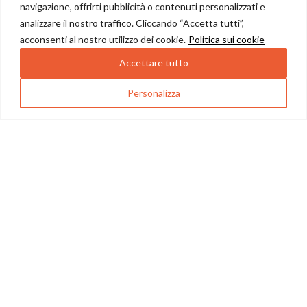
cura, con consegne in tutta Italia solo con mezzi refrigerati.
navigazione, offrirti pubblicità o contenuti personalizzati e
analizzare il nostro traffico. Cliccando “Accetta tutti”,
Azienda Brancato Rosario, Via Palermo 221, 95046 Palagonia
acconsenti al nostro utilizzo dei cookie.
Politica sui cookie
CT P.IVA 04411440870
Accettare tutto
095 439815
Personalizza
0
377 3248493
ista dei desideri
Shop
Il mio profilo
Cart
info@raccoltoemangiato.com
8:00AM-13:00PM 14:00PM-19:00PM
INFORMAZIONI UTILI
ASSISTENZA
© 2026
Raccolto e Mangiato
. All rights reserved