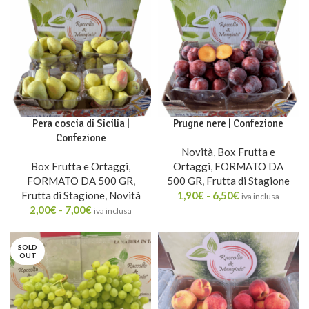
Pera coscia di Sicilia |
Prugne nere | Confezione
Confezione
Novità
,
Box Frutta e
Box Frutta e Ortaggi
,
Ortaggi
,
FORMATO DA
FORMATO DA 500 GR
,
500 GR
,
Frutta di Stagione
Frutta di Stagione
,
Novità
1,90
€
-
6,50
€
iva inclusa
2,00
€
-
7,00
€
iva inclusa
SOLD
OUT