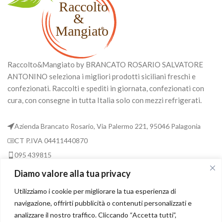
Raccolto&Mangiato by BRANCATO ROSARIO SALVATORE
ANTONINO seleziona i migliori prodotti siciliani freschi e
confezionati. Raccolti e spediti in giornata, confezionati con
cura, con consegne in tutta Italia solo con mezzi refrigerati.
Azienda Brancato Rosario, Via Palermo 221, 95046 Palagonia
CT P.IVA 04411440870
095 439815
377 3248493
Diamo valore alla tua privacy
info@raccoltoemangiato.com
Utilizziamo i cookie per migliorare la tua esperienza di
8:00AM-13:00PM 14:00PM-19:00PM
navigazione, offrirti pubblicità o contenuti personalizzati e
analizzare il nostro traffico. Cliccando “Accetta tutti”,