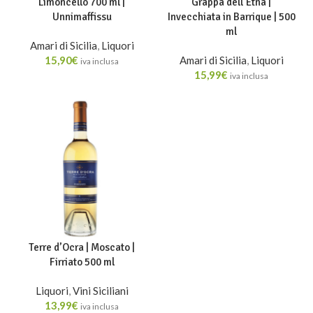
Limoncello 700 ml |
Grappa dell’Etna |
Unnimaffissu
Invecchiata in Barrique | 500
ml
Amari di Sicilia
,
Liquori
15,90
€
Amari di Sicilia
,
Liquori
iva inclusa
15,99
€
iva inclusa
Terre d’Ocra | Moscato |
Firriato 500 ml
Liquori
,
Vini Siciliani
13,99
€
iva inclusa