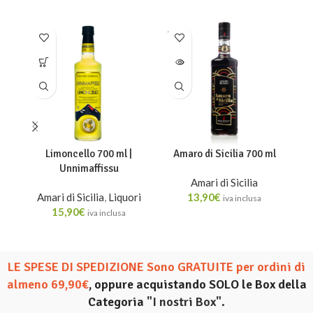
SOLD
SO
OUT
O
Limoncello 700 ml |
Amaro di Sicilia 700 ml
Unnimaffissu
I
Amari di Sicilia
Amari di Sicilia
,
Liquori
13,90
€
iva inclusa
15,90
€
A
iva inclusa
LE SPESE DI SPEDIZIONE Sono GRATUITE per ordini di
almeno 69,90€
, oppure acquistando SOLO le Box della
Categoria
"I nostri Box".