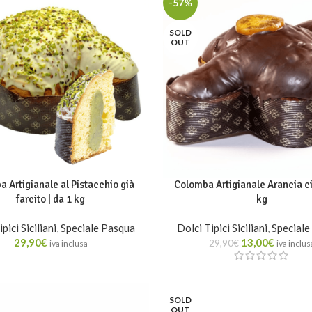
-57%
SOLD
OUT
 Artigianale al Pistacchio già
Colomba Artigianale Arancia ci
farcito | da 1 kg
kg
pici Siciliani
,
Speciale Pasqua
Dolci Tipici Siciliani
,
Speciale
29,90
€
13,00
€
29,90
€
iva inclusa
iva inclus
SOLD
OUT