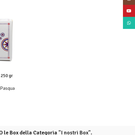
YouT
What
 250 gr
 Pasqua
O le Box della Categoria
"I nostri Box".