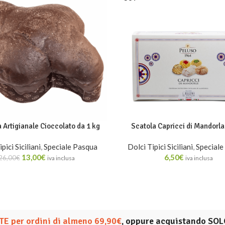
Artigianale Cioccolato da 1 kg
Scatola Capricci di Mandorla
pici Siciliani
,
Speciale Pasqua
Dolci Tipici Siciliani
,
Speciale
13,00
€
6,50
€
26,00
€
iva inclusa
iva inclusa
E per ordini di almeno 69,90€
, oppure acquistando SOL