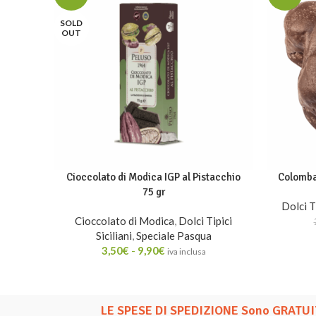
SOLD
OUT
Cioccolato di Modica IGP al Pistacchio
Colomba 
75 gr
Dolci Ti
Cioccolato di Modica
,
Dolci Tipici
Siciliani
,
Speciale Pasqua
3,50
€
-
9,90
€
iva inclusa
LE SPESE DI SPEDIZIONE Sono GRATUIT