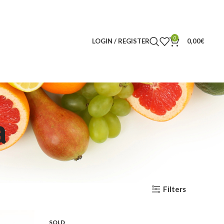
0
LOGIN / REGISTER
0,00
€
a
Filters
SOLD