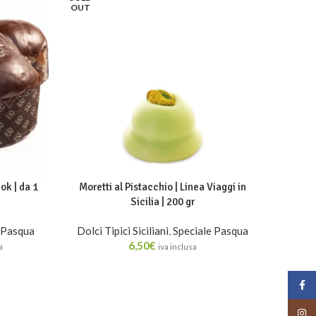
OUT
ok | da 1
Moretti al Pistacchio | Linea Viaggi in
Sicilia | 200 gr
 Pasqua
Dolci Tipici Siciliani
,
Speciale Pasqua
6,50
€
a
iva inclusa
Face
Insta