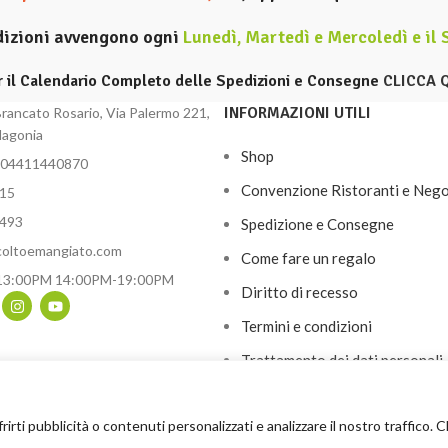
dizioni avvengono ogni
Lunedì, Martedì e Mercoledì e il
r il Calendario Completo delle Spedizioni e Consegne
CLICCA 
INFORMAZIONI UTILI
rancato Rosario, Via Palermo 221,
lagonia
Shop
 04411440870
Convenzione Ristoranti e Nego
15
8493
Spedizione e Consegne
coltoemangiato.com
Come fare un regalo
13:00PM 14:00PM-19:00PM
Diritto di recesso
Termini e condizioni
Trattamento dei dati personali
Lavora con noi
frirti pubblicità o contenuti personalizzati e analizzare il nostro traffico.