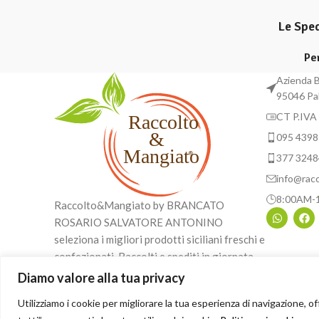
Le Spe
Pe
Azienda B
95046 Pa
CT P.IVA
095 4398
377 324
info@rac
8:00AM-
Raccolto&Mangiato by BRANCATO
ROSARIO SALVATORE ANTONINO
seleziona i migliori prodotti siciliani freschi e
confezionati. Raccolti e spediti in giornata,
confezionati con cura, con consegne in tutta
Diamo valore alla tua privacy
Italia solo con mezzi refrigerati.
Utilizziamo i cookie per migliorare la tua esperienza di navigazione, of