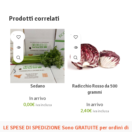
Prodotti correlati
SOLD
SOLD
SO
OUT
OUT
O
Sedano
Radicchio Rosso da 500
grammi
In arrivo
0,00
€
In arrivo
iva inclusa
2,40
€
iva inclusa
LE SPESE DI SPEDIZIONE Sono GRATUITE per ordini di