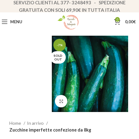
SERVIZIO CLIENTI AL 377- 3248493 - SPEDIZIONE
GRATUITA CON SOLI 69,90€ IN TUTTA ITALIA
0
MENU
0,00
€
-7%
SOLD
OUT
Clicca per ingrandire
Home
In arrivo
Zucchine imperfette confezione da 8kg