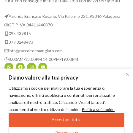
cura, con consegne in tutta Italia solo con mezzi refrigerati.
Azienda Brancato Rosario, Via Palermo 221, 95046 Palagonia
CT P.IVA 04411440870
095 439815
377 3248493
info@raccoltoemangiato.com
8:00AM-13:00PM 14:00PM-19:00PM
Diamo valore alla tua privacy
INFORMAZIONI UTILI
Utilizziamo i cookie per migliorare la tua esperienza di
navigazione, offrirti pubblicità o contenuti personalizzati e
ASSISTENZA
analizzare il nostro traffico. Cliccando “Accetta tutti”,
acconsenti al nostro utilizzo dei cookie.
Politica sui cookie
© 2026
Raccolto e Mangiato
. All rights reserved
Accettare tutto
Personalizza
0