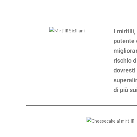
I mirtil
potente q
migliora
rischio d
dovresti
superali
di più sui