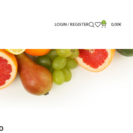
0
LOGIN / REGISTER
0,00
€
o