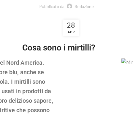
Pubblicato da
Redazione
28
APR
Cosa sono i mirtilli?
o del Nord America.
lore blu, anche se
a. I mirtilli sono
 usati in prodotti da
 loro delizioso sapore,
utritive che possono