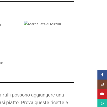
a
ne
Face
Insta
YouT
 mirtilli possono aggiungere una
asi piatto. Prova queste ricette e
What