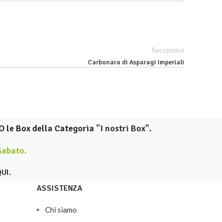
Successivo
Carbonara di Asparagi Imperiali
O le Box della Categoria
"I nostri Box".
 Sabato
.
QUI
.
ASSISTENZA
Chi siamo