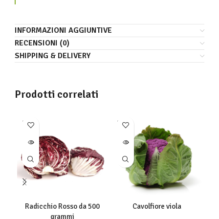
INFORMAZIONI AGGIUNTIVE
RECENSIONI (0)
SHIPPING & DELIVERY
Prodotti correlati
SOLD
SOLD
SO
OUT
OUT
O
Radicchio Rosso da 500
Cavolfiore viola
grammi