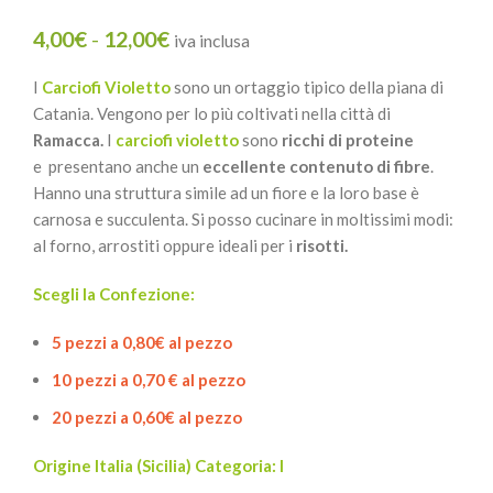
4,00
€
-
12,00
€
iva inclusa
I
Carciofi Violetto
sono un ortaggio tipico della piana di
Catania. Vengono per lo più coltivati nella città di
Ramacca.
I
carciofi violetto
sono
ricchi di proteine
e presentano anche un
eccellente contenuto di fibre
.
Hanno una struttura simile ad un fiore e la loro base è
carnosa e succulenta. Si posso cucinare in moltissimi modi:
al forno, arrostiti oppure ideali per i
risotti.
Scegli la Confezione:
5 pezzi a 0,80€ al pezzo
10 pezzi a 0,70 € al pezzo
20 pezzi a 0,60€ al pezzo
Origine Italia (Sicilia) Categoria: I