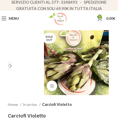
SERVIZIO CLIENTI AL 377- 3248493 - SPEDIZIONE
GRATUITA CON SOLI 69,90€ IN TUTTA ITALIA
0
MENU
0,00
€
SOLD
OUT
Clicca per ingrandire
Home
In arrivo
Carciofi Violetto
Carciofi Violetto