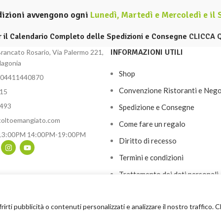
dizioni avvengono ogni
Lunedì, Martedì e Mercoledì e il
r il Calendario Completo delle Spedizioni e Consegne
CLICCA 
INFORMAZIONI UTILI
rancato Rosario, Via Palermo 221,
lagonia
Shop
 04411440870
Convenzione Ristoranti e Nego
15
8493
Spedizione e Consegne
coltoemangiato.com
Come fare un regalo
13:00PM 14:00PM-19:00PM
Diritto di recesso
Termini e condizioni
Trattamento dei dati personali
Lavora con noi
frirti pubblicità o contenuti personalizzati e analizzare il nostro traffico.