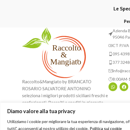
Le Spe
Pe
Azienda B
95046 Pa
CT P.IVA
095 4398
377 324
info@rac
8:00AM-
Raccolto&Mangiato by BRANCATO
ROSARIO SALVATORE ANTONINO
seleziona i migliori prodotti siciliani freschi e
confezionati. Raccolti e spediti in giornata,
confezionati con cura, con consegne in tutta
Diamo valore alla tua privacy
Italia solo con mezzi refrigerati.
Utilizziamo i cookie per migliorare la tua esperienza di navigazione, of
tutti”, acconsenti al nostro utilizzo dei cookie.
Politica sui cookie