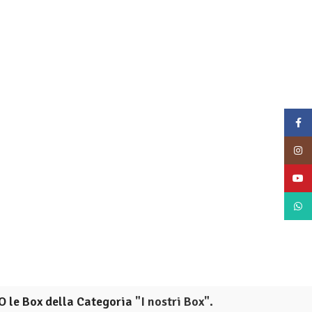
Face
Insta
YouT
What
O le Box della Categoria
"I nostri Box".