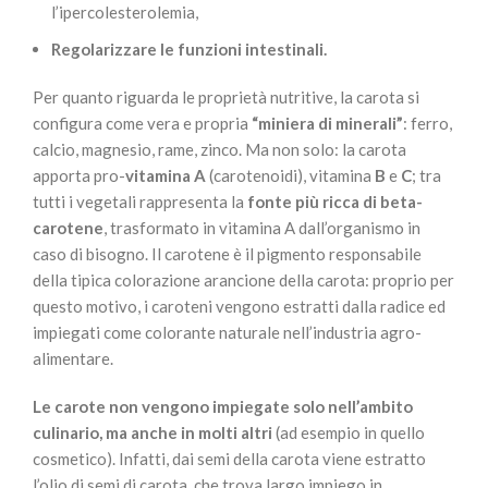
l’ipercolesterolemia,
Regolarizzare le funzioni intestinali.
Per quanto riguarda le proprietà nutritive, la carota si
configura come vera e propria
“miniera di minerali”
: ferro,
calcio, magnesio, rame, zinco. Ma non solo: la carota
apporta pro-
vitamina A
(carotenoidi), vitamina
B
e
C
; tra
tutti i vegetali rappresenta la
fonte più ricca di beta-
carotene
, trasformato in vitamina A dall’organismo in
caso di bisogno. Il carotene è il pigmento responsabile
della tipica colorazione arancione della carota: proprio per
questo motivo, i caroteni vengono estratti dalla radice ed
impiegati come colorante naturale nell’industria agro-
alimentare.
Le carote non vengono impiegate solo nell’ambito
culinario, ma anche in molti altri
(ad esempio in quello
cosmetico). Infatti, dai semi della carota viene estratto
l’olio di semi di carota, che trova largo impiego in