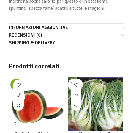
inoltre ha poche calorie, per questo è un eccellente
spuntino “spezza fame” adatto a tutte le stagioni.
INFORMAZIONI AGGIUNTIVE
RECENSIONI (0)
SHIPPING & DELIVERY
Prodotti correlati
SOLD
SO
-16%
OUT
O
SOLD
OUT