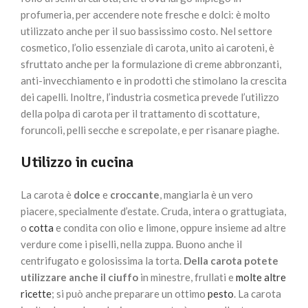
profumeria, per accendere note fresche e dolci: è molto
utilizzato anche per il suo bassissimo costo. Nel settore
cosmetico, l’olio essenziale di carota, unito ai caroteni, è
sfruttato anche per la formulazione di creme abbronzanti,
anti-invecchiamento e in prodotti che stimolano la crescita
dei capelli. Inoltre, l’industria cosmetica prevede l’utilizzo
della polpa di carota per il trattamento di scottature,
foruncoli, pelli secche e screpolate, e per risanare piaghe.
Utilizzo in cucina
La carota è
dolce
e
croccante
, mangiarla è un vero
piacere, specialmente d’estate. Cruda, intera o grattugiata,
o
cotta
e condita con olio e limone, oppure insieme ad altre
verdure come i piselli, nella zuppa. Buono anche il
centrifugato e golosissima la torta.
Della carota potete
utilizzare anche il ciuffo
in minestre, frullati e
molte altre
ricette
; si può anche preparare un ottimo
pesto
. La carota