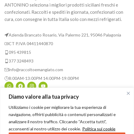
ANTONINO seleziona i migliori prodotti siciliani freschi e
confezionati. Raccolti e spediti in giornata, confezionati con
cura, con consegne in tutta Italia solo con mezzi refrigerati.
Azienda Brancato Rosario, Via Palermo 221, 95046 Palagonia
CT P.IVA 04411440870
095 439815
377 3248493
info@raccoltoemangiato.com
8:00AM-13:00PM 14:00PM-19:00PM
Diamo valore alla tua privacy
INFORMAZIONI UTILI
Utilizziamo i cookie per migliorare la tua esperienza di
navigazione, offrirti pubblicità o contenuti personalizzati e
ASSISTENZA
analizzare il nostro traffico. Cliccando “Accetta tutti”,
acconsenti al nostro utilizzo dei cookie.
Politica sui cookie
© 2026
Raccolto e Mangiato
. All rights reserved