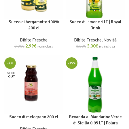
Succo di bergamotto 100%
Succo di Limone 1 LT | Royal
200 cl
Drink
Bibite Fresche
Bibite Fresche
,
Novità
2,99
€
3,00
€
3,30
€
3,50
€
iva inclusa
iva inclusa
-7%
-15%
SOLD
OUT
Succo di melograno 200 cl
Bevanda al Mandarino Verde
di Sicilia 0,95 LT | Polara
Bibite Fresche