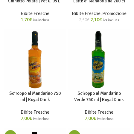
Chinotto Polara | Pet 0. 95 LT
Latte di Mandorla da 200 cl
Bibite Fresche
Bibite Fresche
,
Promozione
1,70
€
2,10
€
2,50
€
iva inclusa
iva inclusa
Sciroppo al Mandarino 750
Sciroppo al Mandarino
ml | Royal Drink
Verde 750 ml | Royal Drink
Bibite Fresche
Bibite Fresche
7,00
€
7,00
€
iva inclusa
iva inclusa