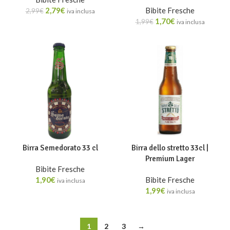
2,79
€
Bibite Fresche
2,99
€
iva inclusa
1,70
€
1,99
€
iva inclusa
Birra Semedorato 33 cl
Birra dello stretto 33cl |
Premium Lager
Bibite Fresche
1,90
€
Bibite Fresche
iva inclusa
1,99
€
iva inclusa
1
2
3
→