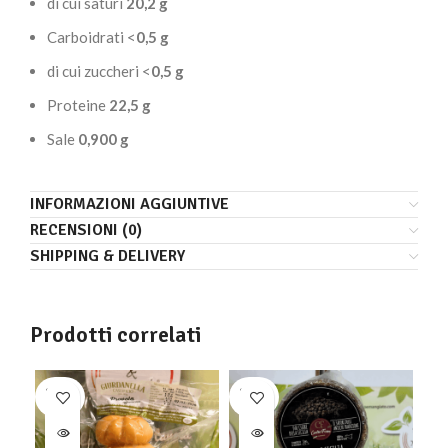
di cui saturi
20,2 g
Carboidrati <
0,5 g
di cui zuccheri <
0,5 g
Proteine
22,5 g
Sale
0,900 g
INFORMAZIONI AGGIUNTIVE
RECENSIONI (0)
SHIPPING & DELIVERY
Prodotti correlati
SOLD
SOLD
-4
OUT
OUT
SO
O